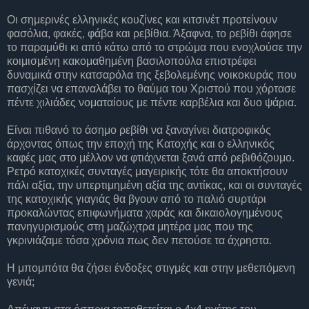
Οι σημερινές ελληνικές κουζίνες και κιτσινέτ προτείνουν
φασόλια, φακές, φάβα και ρεβίθια. Άξαφνα, το ρεβίθι άφησε
το παραμύθι κι από κάτω από το στρώμα που ενοχλούσε την
κοιμισμένη κακομαθημένη βασιλοπούλα επιστρέφει
δυναμικά στην κατσαρόλα της ξεβολεμένης νοικοκυράς που
πασχίζει να επαναλάβει το θαύμα του Χριστού που χόρτασε
πέντε χιλιάδες νοματαίους με πέντε καρβέλια και δυο ψάρια.
Είναι πιθανό το άσημο ρεβίθι να ξαναγίνει διατροφικός
άρχοντας όπως την εποχή της Κατοχής και ο ελληνικός
καφές μας στο μέλλον να φτιάχνεται ξανά από ρεβιθόζουμο.
Ρετρό κατοχικές συνταγές μαγειρικής τότε θα αποκτήσουν
πάλι αξία, την υπερτιμημένη αξία της αντίκας, και οι συνταγές
της κατοχικής γιαγιάς θα βγουν από το παλιό συρτάρι
προκαλώντας επιφωνήματα χαράς και δικαιολογημένους
πανηγυρισμούς στη μαζώχτρα μητέρα μας που της
γκρινιάζαμε τόσα χρόνια πως δεν πετούσε τα άχρηστα.
Η μπομπότα θα ζήσει ένδοξες στιγμές και στην μεθεπόμενη
γενιά;