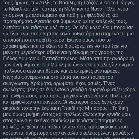
τους ήρωες, την Ατλίν, το Βασίλη, τη Τζόζεφιν και το Γιώργο,
το Μάικλ και τον Γέσπερ, τη Μέλα και το Νάνα. ΄Ολοι γερά
χτισμένοι, με ελαττώματα και πάθη, με φιλοδοξίες και
προτερήματα. Αγαπάς και θυμώνεις με τις επιλογές τους,
λυπάσαι και πάσχεις μαζί τους. Ως εδώ καλά. Θα μπορούσε
να είναι ένα οποιοδήποτε καλό μυθιστόρημα στημένο σε μια
οποιαδήποτε εποχή ή χώρα. Εκείνο όμως που το
χαρακτηρίζει και το κάνει να διαφέρει,. εκείνο που έχει για
μένα τη μεγαλύτερη αξία είναι η δύναμη της γραφής της
Γιόλας Δαμιανού- Παπαδοπούλου. Μέσα από την αναδρομή
των αναμνήσεων του Μάικλ μια άγνωστη μα ολοζώντανη και
πάλλουσα από αντιθέσεις και εσωτερικές αναταραχές
Νιγηρία φανερώνεται στα μάτια του ανυποψίαστου
αναγνώστη. Χρώματα, αρώματα, ήχοι, οσμές. Ένας
ανελέητος ήλιος σε ένα έντονα γαλάζιο ουρανό φωτίζει χώρα
και ανθρώπους, μάρτυρας τραγικών γεγονότων. Πολέμων
και εμφύλιων σπαραγμών. Οι νεώτεροι ίσως δεν έχουν
ακούσει ποτέ την έκφραση "παιδί της Μπιάφρας". Τη δική
μου όμως μνήμη ,όπως και πολλών άλλων της γενιάς μου,
στοιχειώνουν εικόνες παιδιών με τεράστιες πρησμένες
κοιλιές, με χέρια και πόδια κλωστίτσες και κεφαλάκια που
κρέμονται ανήμπορα στην αγκαλιά σκελετωμένων μανάδων