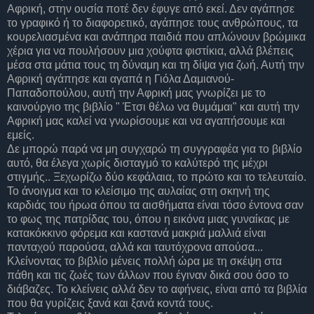
Αφρική, στην ουσία ποτέ δεν έφυγε από εκεί. Δεν αγάπησε
το γραφικό ή το διαφορετικό, αγάπησε τους ανθρώπους, τα
κουρελιασμένα και ανάπηρα παιδιά που απλώνουν βρώμικα
χέρια για να πουλήσουν μια χούφτα φιστίκια, αλλά βλέπεις
μέσα στα μάτια τους τη δύναμη και τη δίψα για ζωή. Αυτή την
Αφρική αγάπησε και αγαπά η Γιόλα Δαμιανού-
Παπαδοπούλου, αυτή την Αφρική μας γνωρίζει με το
καινούργιο της βιβλίο " Έτσι θέλω να θυμάμαι" και αυτή την
Αφρική μας καλεί να γνωρίσουμε και να αγαπήσουμε και
εμείς.
Δε μπορώ παρά να μη συγχαρώ τη συγγραφέα για το βιβλίο
αυτό, θα έλεγα χωρίς δισταγμό το καλύτερό της μέχρι
στιγμής.. Ξεχωρίζω δύο κεφάλαια, το πρώτο και το τελευταίο.
Το άνοιγμα και το κλείσιμο της αυλαίας στη σκηνή της
καρδιάς του ήρωα όπου τα αισθήματα είναι τόσο έντονα σαν
το φως της πατρίδας του, όπου η εικόνα μιας γυναίκας με
κατακόκκινο φόρεμα και καστανά μακριά μαλλιά είναι
πανταχού παρούσα, αλλά και ταυτόχρονα απούσα...
Κλείνοντας το βιβλίο μένεις πολλή ώρα με τη σκέψη στα
πάθη και τις ζωές των άλλων που έγιναν δικά σου όσο το
διάβαζες. Το κλείνεις αλλά δεν το αφήνεις, είναι από τα βιβλία
που θα γυρίζεις ξανά και ξανά κοντά τους.