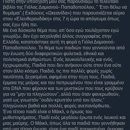
Πιστή στην υπόσχεσή μου σας παρουσιάζω το τελευταίο
βιβλίο της Γιόλας Δαμιανού- Παπαδοπούλου, " Έτσι θέλω να
θυμάμαι".( Εκδόσεις «Ωκεανίδα») που παρουσιάζεται αύριο
στου «Ελευθερουδάκη» στις 7 η ώρα το απόγευμα όπως
σας έχω ήδη πει.
Με ένα δύσκολο θέμα που, απ΄όσο εγώ τουλάχιστον εγώ
γνωρίζω, δεν έχει ασχοληθεί άλλος συγγραφέας στην
Ελλάδα, καταπιάστηκε αυτή τη φορά η Γιόλα Δαμιανού-
Παπαδοπούλου. Το θέμα των παιδιών που γεννιούνται από
την ένωση δύο διαφορετικών φυλετικά, εθνικά και
πολιτισμικά ανθρώπων. Ενός λευκού/λευκής και ενός
έγχρωμου/ης. Παιδιά που δεν ανήκουν ούτε στον ένα ούτε
στον άλλο κόσμο. Παιδιά, τις πιο πολλές φορές χωρίς
ταυτότητα, ξεχασμένα, αφημένα στην τύχη τους. Παιδιά,
έρμαια της μοίρας και του πεπρωμένου που είναι γραμμένο
στο DNA που φέρουν και των μυστικών που τους κρύβουν
για να "μην τα πληγώσουν", αλλά που όταν φανερωθούν,
γιατί ως γνωστόν "ουδέν κρυπτόν υπό τον ήλιον,"
πληγώνουν βαθιά και πολλές φορές ανεπανόρθωτα..
Ένα τέτοιο παιδί είναι ο Μάικλ, ο ήρωας του
μυθιστορήματος. Παιδί ενός μεγάλου έρωτα ενός λευκού και
μιας μαύρης. Ο Μάικλ, όπως όλα τα παιδιά που γεννήθηκαν
από μια τέτοια ένωση, είναι ένα παιδί προικισμένο, όμορφο