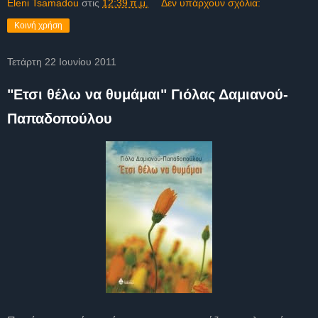
Eleni Tsamadou
στις
12:39 π.μ.
Δεν υπάρχουν σχόλια:
Κοινή χρήση
Τετάρτη 22 Ιουνίου 2011
"Eτσι θέλω να θυμάμαι" Γιόλας Δαμιανού-
Παπαδοπούλου