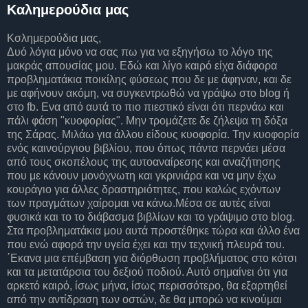
Καλημερούδια μας
Κσλημερούδια μας,
Δυό λόγια μόνο να σας πω για να εξηγήσω το λόγο της
μακράς απουσίας μου. Εδώ και λίγο καιρό είχα διάφορα
προβληματάκια ποικίλης φύσεως που δε με άφηναν, και δε
με αφήνουν ακόμη, να συγκεντρωθώ να γράψω στο blog ή
στο fb. Ενα από αυτά το πιο πιεστικό είναι ότι περνάω και
πάλι φάση "κυοφορίας". Μην τρομάζετε δε ζήλεψα τη δόξα
της Σάρας. Μιλάω για άλλου είδους κυοφορία. Την κυοφορία
ενός καινούργιου βιβλίου, που όπως πάντα περνάει μέσα
από τους σκοπέλους της αυτοαναίρεσης και αναζήτησης
που με κάνουν μονόχνωτη και γκρινιάρα και να μην έχω
κουράγιο για άλλες δραστηριότητες, που καλώς εχόντων
των πραγμάτων χαίρομαι να κάνω.Μέσα σε αυτές είναι
φυσικά και το το διάβασμα βιβλίων και το γράψιμο στο blog.
Στα προβληματάκια μου αυτά προστέθηκε τώρα και άλλο ένα
που ενώ αφορά την υγεία έχει και την τεχνική πλευρά του.
΄Εκανα μια επέμβαση για διόρθωση προβλήματος στο κότσι
και τα μετατάρσια του δεξιού ποδιού. Αυτό σημαίνει ότι για
αρκετό καιρό, ίσως μήνα, ίσως περισσότερο, θα εξαρτηθεί
από την αντίδραση των οστών, δε θα μπορώ να κινούμαι