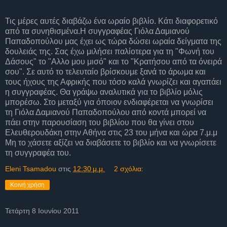
Τις μέρες αυτές διαβάζω ένα ωραίο βιβλίο. Κάτι διαφορετικό
από τα συνηθισμένα.Η συγγραφέας Γιόλα Δαμιανού
Παπαδοπούλου μας έχει ως τώρα δώσει ωραία δείγματα της
δουλειάς της. Σας έχω μιλήσει παλίοτερα για τη "Φωνή του
Δάσους" το "Αλλο μου μισό" και το "Κρατήσου από τα όνειρά
σου". Σε αυτό το τελευταίο βρίσκουμε ξανά το άρωμα και
τους ήχους της Αφρικής που τόσο καλά γνωρίζει και αγαπάει
η συγγραφέας. Θα γράψω αναλυτικά για το βιβλίο μόλις
μπορέσω. Στο μεταξύ για όποιον ενδιαφέρεται να γνωρίσει
τη Γιόλα Δαμιανού Παπαδοπούλου από κοντά μπορεί να
πάει στην παρουσίαση του βιβλίου που θα γίνει στου
Ελευθερουδάκη στην Αθήνα στις 23 του μήνα και ώρα 7.μ.μ
Μη το χάσετε αξίζει να διαβάσετε το βιβλίο και να γνωρίσετε
τη συγγραφέα του.
Eleni Tsamadou
στις
12:30 μ.μ.
2 σχόλια:
Κοινή χρήση
Τετάρτη 8 Ιουνίου 2011