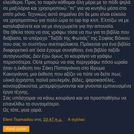
ελεύθερα. Προς το παρόν κάθομαι όλη μέρα με το πόδι ψηλά
σε μαξιλάρια και χρησιμοποιώ "πι" για να κινηθώ μέσα στο
σπίτι μόνο. Τεχνικώς αυτό σημαίνει ότι δε μου είναι εύκολο
να χρησιμοποιώ για πολύ ώρα το lap top κλπ. Ελπίζω να με
καταλαβαίνετε και να με συγχωρείτε για την απουσία.
Θα ήθελα τόσα να σας γράψω τόσα να πω για τα βιβλία που
διάβασα, το υπέροχο "Ταξίδι της Φωτιάς" της Σοφίας Βόικου
που σας το συστήνω ανεπιφύλακτα. Πρόκειται για ένα βιβλίο
διαφορετικό απ΄όσα έχουμε συνηθίσει, ένα βιβλίο ταξίδι
αυτογνωσίας. Δεν έχω όμως το κουράγιο να γράψω
περισσότερα. Ούτε μπορώ να σας περιγράψω πόσο ωραία
ήταν η έκθεση του Σάκη Παπαγιάννη στο Ιδρυμα
Κακογιάννη, μια έκθεση που αξίζει να πάτε να δείτε πως
υλικά άχρηστα, παλιά ρουλεμάν, βίδες, ψαροκασέλες,
κονσερβοκούτια, μετεμψύχωνονται και γίνονται εμπνευσμένα
έργα τέχνης.
Σας υπόσχομαι να κάνω κουράγιο και να προσπαθήσω να
επανέλθω το συντομότερο.
Ως τότε..γεια χαρά.
Eleni Tsamadou
στις
10:47 π.μ.
4 σχόλια:
Κοινή χρήση