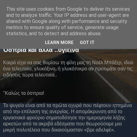
This site uses cookies from Google to deliver its services
Ελένη Τσαμαδού
and to analyze traffic. Your IP address and user-agent are
shared with Google along with performance and security
metrics to ensure quality of service, generate usage
statistics, and to detect and address abuse.
Τετάρτη 29 Ιουνίου 2011
LEARN MORE
GOT IT
Όσπρια και άλλα ..υγιεινά
Καιρό είχα να σας θυμίσω τη φίλη μας τη Νοέλ Μπάξερ, ιδού
ένα τελευταίο, γλυκόξινο, ή γλυκόπικρο αν προτιμάτε σαν τις
ειδήσεις τώρα τελευταία..
"Καλώς τα όσπρια!
Το ψυγείο είναι από τα πρώτα οχυρά που πέφτουν ηττημένα
από την επέλαση της ανεργίας. Η απομάκρυνση από το
εργασιακό φρούριο σηματοδότησε την ημερομηνία λήξης
αρκετών από τα ακριβά εδέσματα που θεωρούσαμε μια
μικρή πολυτέλεια που δικαιούμασταν «βρε αδελφέ».