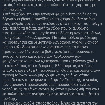
με στήθη αδειανά να μας κοιτάζουν με μάτια τεράστια γεμάτα
ικεσία, " κάνετε κάτι, εσείς οι πολιτισμένοι, οι χορτάτοι, μη
μας ξεχνάτε.."
Αυτή τη χώρα, που την τσουρουφλίζει ο έντονος ήλιος, τη
δέρνουν οι βίαιες καταιγίδες και το χαρματάνι δεν αφήνει
τους ανθρώπους να αναπνεύσουν από τη σκόνη που τυλίγει
σαν πέπλο τα πάντα, αυτή τη χώρα που οι άνθρωποι
πιστεύουν ακόμη στη μαγεία και τη δύναμη των πνευμάτων,
περιγράφει η Γιόλα Δαμιανού- Παπαδοπούλου με δύναμη
και ευαισθησία και δεξιοτεχνία ζωγράφου. Ανοίγει για χάρη
μας το καλειδοσκόπιο των χρωμάτων της, το έντονο
πράσινο των δέντρων, το βαθύ γαλάζιο του ουρανού, το
έντονο κόκκινο και το μωβ των λουλουδιών των
φλογόδεντρων και των τζιακαράντα που στρώνουν χαλί με
τα πέταλά τους στους δρόμους. Βλέπουμε τις πλούσιες
επαύλεις και πολυτελή ξενοδοχεία, κλάμπς και σχολεία των
προνομιούχων, αλλά μυρίζουμε και τη ξινή και σάπια
μυρωδιά των υπονόμων του Σαμπόν Γκαρί, της συνοικίας
των μαύρων. Παρακολουθούμε παραδοσιακές τελετές,
χαρούμενες, αλλά και σκοτεινές όπου ο μάγος ντίμπια καλεί
και καλοπιάνει τα πνεύματα για να κάνουν αυτό που ζητά ο
πελάτης.
Η Γιόλα Δαμιανού-Παπαδοπούλου έζησε και αγάπησε την