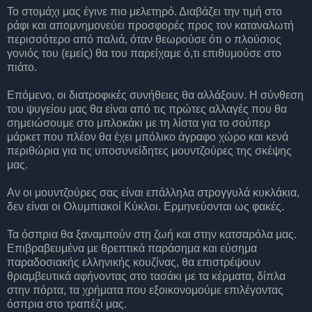
Το στομάχι μας έγινε πιο μελετηρό. Διαβάζει την τιμή στο
ράφι και απομνημονεύει προσφορές προς τον καταναλωτή
περισσότερο από παλιά, όταν θεωρούσε ότι ο πλούσιος
γονιός του (εμείς) θα του παρείχαμε ό,τι επιθυμούσε στο
πιάτο.
Επόμενο, οι διατροφικές συνήθειες θα αλλάξουν. Η σύνθεση
του ψυγείου μας θα είναι από τις πρώτες αλλαγές που θα
σημειώσουμε στο μπλοκάκι με τη λίστα για το σούπερ
μάρκετ που πλέον θα έχει μπόλικο άγραφο χώρο και κενά
περιθώρια για τις υποσυνείδητες μουντζούρες της σκέψης
μας.
Αν οι μουντζούρες σας είναι επάλληλα στρογγυλά κυκλάκια,
δεν είναι οι Ολυμπιακοί Κύκλοι. Ερμηνεύονται ως φακές.
Τα όσπρια θα ξαναμπούν στη ζωή και στην κατσαρόλα μας.
Επιβραβευμένα με θρεπτικά παράσημα και εύσημα
παραδοσιακής ελληνικής κουζίνας, θα επιστρέψουν
θριαμβευτικά αφήνοντας στο τασάκι με τα κέρματα, δίπλα
στην πόρτα, τα χρήματα που εξοικονομούμε επιλέγοντας
όσπρια στο τραπέζι μας.