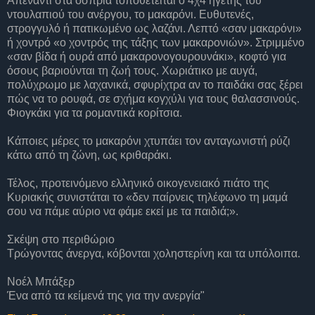
Απέναντι στα όσπρια τοποθετείται ο 4χ4 ηγέτης του
ντουλαπιού του ανέργου, το μακαρόνι. Ευθυτενές,
στρογγυλό ή πατικωμένο ως λαζάνι. Λεπτό «σαν μακαρόνι»
ή χοντρό «ο χοντρός της τάξης των μακαρονιών». Στριμμένο
«σαν βίδα ή ουρά από μακαρονογουρουνάκι», κοφτό για
όσους βαριούνται τη ζωή τους. Χωριάτικο με αυγά,
πολύχρωμο με λαχανικά, σφυρίχτρα αν το παιδάκι σας ξέρει
πώς να το ρουφά, σε σχήμα κογχύλι για τους θαλασσινούς.
Φιογκάκι για τα ρομαντικά κορίτσια.
Κάποιες μέρες το μακαρόνι χτυπάει τον ανταγωνιστή ρύζι
κάτω από τη ζώνη, ως κριθαράκι.
Τέλος, προτεινόμενο ελληνικό οικογενειακό πιάτο της
Κυριακής συνιστάται το «δεν παίρνεις τηλέφωνο τη μαμά
σου να πάμε αύριο να φάμε εκεί με τα παιδιά;».
Σκέψη στο περιθώριο
Τρώγοντας άνεργα, κόβονται χοληστερίνη και τα υπόλοιπα.
Νοέλ Μπάξερ
Ένα από τα κείμενά της για την ανεργία"