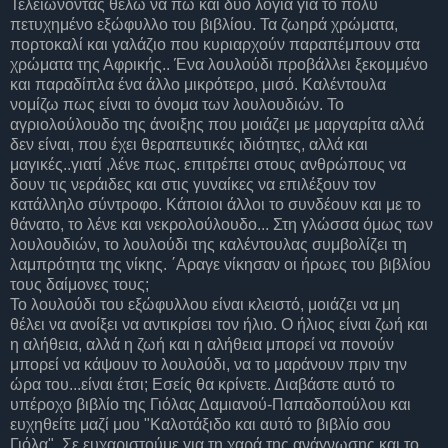
Τελειώνοντας θέλω να πω και δύο λόγια για το πολύ
πετυχημένο εξώφυλλο του βιβλίου. Τα ζωηρά χρώματα,
πορτοκαλί και γαλάζιο που κυριαρχούν παραπέμπουν στα
χρώματα της Αφρικής.. Ένα λουλούδι προβάλλει ξεκομμένο
και παραδίπλα ένα άλλο μικρότερο, μισό. Καλέντουλα
νομίζω πως είναι το όνομα των λουλουδιών. Το
αγριολούλουδο της άνοιξης που μοιάζει με μαργαρίτα αλλά
δεν είναι, που έχει θεραπευτικές ιδιότητες, αλλά και
μαγικές..γιατί ,λένε πως. επιτρέπει στους ανθρώπους να
δουν τις νεράιδες και στις γυναίκες να επιλέξουν τον
κατάλληλο σύντροφο. Κάποιοι άλλοι το συνδέουν και με το
θάνατο, το λένε και νεκρολούλουδο... Στη γλώσσα όμως των
λουλουδιών, το λουλούδι της καλέντουλας συμβολίζει τη
λαμπρότητα της νίκης. ΄Αραγε νίκησαν οι ήρωες του βιβλίου
τους δαίμονες τους;
Το λουλούδι του εξώφυλλου είναι κλειστό, μοιάζει να μη
θέλει να ανοίξει να αντικρίσει τον ήλιο. Ο ήλιος είναι ζωή και
η αλήθεια, αλλά η ζωή και η αλήθεια μπορεί να πονούν
μπορεί να κάψουν το λουλούδι, να το μαράνουν πριν την
ώρα του...είναι έτσι; Εσείς θα κρίνετε. Διαβάστε αυτό το
υπέροχο βιβλίο της Γιόλας Δαμιανού-Παπαδοπούλου και
ευχηθείτε μαζί μου "Καλοτάξιδο και αυτό το βιβλίο σου
Γιόλα". Σε ευχαριστούμε για τη χαρά της ανάγνωσης και το