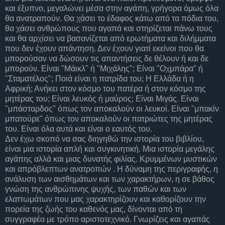
και έξυπνο, μεγαλώνει μέσα στην αγάπη, γρήγορα όμως όλα
θα ανατραπούν. Θα χάσει το έδαφος κάτω από τα πόδια του,
θα χάσει ανθρώπους που αγαπά και στηρίζεται πάνω τους
και θα αρχίσει να βασανίζεται από ερωτήματα και διλήμματα
που δεν έχουν απάντηση. Δεν έχουν γιατί εκείνοι που θα
μπορούσαν να δώσουν τις απαντήσεις δε θέλουν ή και δε
μπορούν. Είναι "Μάικλ" ή "Μιχάλης"; Είναι "Οχμπάρα" ή
"Σταματέλος"; Ποιά είναι η πατρίδα του; Η Ελλάδα ή η
Αφρική; Ανήκει στον κόσμο του πατέρα ή στον κόσμο της
μητέρας του; Είναι λευκός ή μαύρος; Είναι Μιγάς. Είναι
"μπάσταρδος" όπως τον αποκαλούν οι λευκοί. Είναι "μπακίν
μπατούρε" όπως τον αποκαλούν οι πατριώτες της μητέρας
του. Είναι όλα αυτά και είναι ο εαυτός του.
Δεν έχω σκοπό να σας διηγηθώ την ιστορία του βιβλίου,
είναι μια ιστορία απλή και συγκινητική. Μια ιστορία μεγάλης
αγάπης αλλά και μιας δυνατής φιλίας. Κρυμμένων μυστικών
και απρόβλεπτων ανατροπών . Η δύναμη της περιγραφής, η
ανάλυση των αισθημάτων και των χαρακτήρων, η σε βάθος
γνώση της ανθρώπινης ψυχής, των παθών και των
ελαττωμάτων που μας χαρακτηρίζουν και καθορίζουν την
πορεία της ζωής του καθενός μας, δίνονται από τη
συγγραφέα με τρόπο αριστοτεχνικό. Γνωρίζεις και αγαπάς