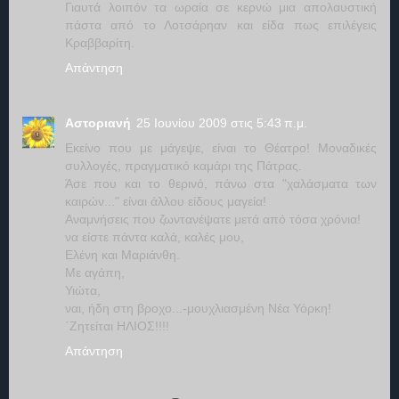
Γιαυτά λοιπόν τα ωραία σε κερνώ μια απολαυστική
πάστα από το Λοτσάρηαν και είδα πως επιλέγεις
Κραββαρίτη.
Απάντηση
Αστοριανή
25 Ιουνίου 2009 στις 5:43 π.μ.
Εκείνο που με μάγεψε, είναι το Θέατρο! Μοναδικές
συλλογές, πραγματικό καμάρι της Πάτρας.
Άσε που και το θερινό, πάνω στα "χαλάσματα των
καιρών..." είναι άλλου είδους μαγεία!
Αναμνήσεις που ζωντανέψατε μετά από τόσα χρόνια!
να είστε πάντα καλά, καλές μου,
Ελένη και Μαριάνθη.
Με αγάπη,
Υιώτα,
ναι, ήδη στη βροχο...-μουχλιασμένη Νέα Υόρκη!
΄Ζητείται ΗΛΙΟΣ!!!!
Απάντηση