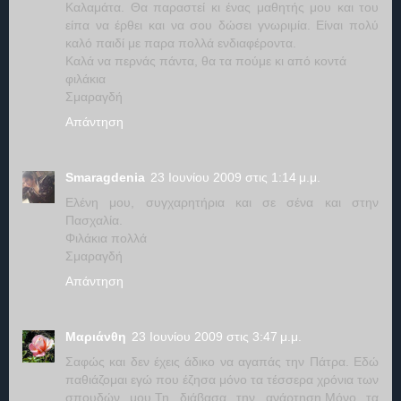
Καλαμάτα. Θα παραστεί κι ένας μαθητής μου και του
είπα να έρθει και να σου δώσει γνωριμία. Είναι πολύ
καλό παιδί με παρα πολλά ενδιαφέροντα.
Καλά να περνάς πάντα, θα τα πούμε κι από κοντά
φιλάκια
Σμαραγδή
Απάντηση
Smaragdenia
23 Ιουνίου 2009 στις 1:14 μ.μ.
Eλένη μου, συγχαρητήρια και σε σένα και στην
Πασχαλία.
Φιλάκια πολλά
Σμαραγδή
Απάντηση
Μαριάνθη
23 Ιουνίου 2009 στις 3:47 μ.μ.
Σαφώς και δεν έχεις άδικο να αγαπάς την Πάτρα. Εδώ
παθιάζομαι εγώ που έζησα μόνο τα τέσσερα χρόνια των
σπουδών μου.Τη διάβασα την ανάρτηση.Μόνο τα