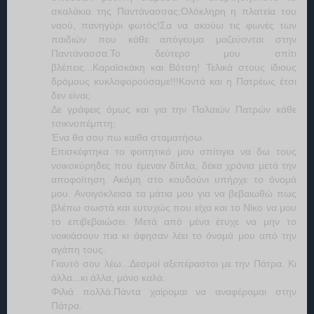
σκαλάκια της Παντάνασσας;Ολόκληρη η πλατεία του
ναού, πανηγύρι φωτός!Σα να ακούω τις φωνές των
παιδιών που κάθε απόγευμα μαζεύονται στην
Παντάνασσα.Το δεύτερο μου σπίτι
βλέπεις...Καραϊσκάκη και Βότση! Τελικά στους ίδιους
δρόμους κυκλοφορούσαμε!!!Κοντά και η Πατρέως έτσι
δεν είναι;
Δε γράφεις όμως και για την Παλαιών Πατρών κάθε
τσικνοπέμπτη;
Ένα θα σου πω καιθα σταματήσω.
Επισκέφτηκα το φοιτητικό μου σπίτιγια να δω τους
νοικοκύρηδες που έμεναν δίπλα, δέκα χρόνια μετά την
αποφοίτηση. Ακόμη στο κουδούνι υπήρχε το όνομά
μου. Ανοιγόκλεισα τα μάτια μου για να βεβαιωθώ πως
βλέπω σωστά και ευτυχώς που είχα και το Νίκο να μου
το επιβεβαιώσει. Μετά από μένα έτυχε να μην το
νοικιάσουν πια κι άφησαν λέει το όνομά μου από την
αγάπη τους.
Γιαυτό σου λέω...Δεσμοί αξεπέραστοι με την Πάτρα. Κι
άλλα...κι άλλα, μόνο καλά.
Φιλιά πολλά.Πάντα χαίρομαι να αναφέρομαι στην
Πάτρα.