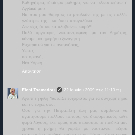
Καθηγήτρια, ιδιαίτερο μάθημα, για να τελειοποιήσω τ'
Αγγλικά μου...
Να που μου θύμησες το μπαλκόνι της με τις πολλές
γλάστρες της... και δυο παπαγαλάκια...
Δεν είχα, όπως καταλαβαίνεις καιρό!!!
Πολύ αργότερα, νεοπαντρεμένη με τον Δημήτρη,
κάναμε μια ημερήσια ξενάγηση...
Ευχαριστώ για τις αναμνήσεις,
Υιώτα,
αστοριανή,
Νέα Υόρκη
Απάντηση
Eleni Tsamadou
22 Ιουνίου 2009 στις 11:10 π.μ.
Aγαπητή φίλη Υιώτα,Σε ευχαριστώ για τα συγχαρητήρια
και τις ευχές σου.
Όσο για την Πάτρα..Στη ζωή μας συμβαίνει να
αγαπήσουμε πολλούς τόπους, για διαφορετικούς κάθε
φορά λόγους, εκεί όμως που περάσαμε τα παιδικά μας
χρόνια η μνήμη θα γυρίζει με νοσταλγία. Εζησα
ευτυχισμένα παιδικά χρόνια στην Πάτρα, όταν έφυγα