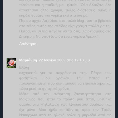
τελείωσε και η παιδική μου ηλικία. ΄Ολα άλλαξαν, όλα
απόκτησαν άλλο χρώμα, άλλες διαστάσεις όμως η
καρδιά θυμάται και γυρίζει εκεί στα όνειρά.
Πέρισυ αρχές Απριλίου, στο παλιό blog που το βρίσκεις
στο τέλος αυτής της σελίδας είχα γράψει πολλά για την
Πάτρα, αν θέλεις πήγαινε να τα δεις. Χαιρετισμούς στο
Δημήτρη. Να υποθέσω ότι έχετε γυρίσει Αμερική;
Απάντηση
Μαριάνθη
22 Ιουνίου 2009 στις 12:13 μ.μ.
Ελένη
ευχαριστώ για το σεργιάνισμα στην Πάτρα των
φοιτητικών μου χρόνων. Την πάτρα την
πολυαγαπημένη που δεν παύουν να επισκέπτομαι και
τώρα μετά τα φοιτητικά χρόνια.
Μέσα από την ανάρτηση ξαναπερπάτησα στη
Μαιζώνος που ήταν το πρώτο μου σπίτι, βρέθηκα
σαφώς στα Ψηλαλώνια των ξένοιαστων βραδιών -και
όχι μόνο. Μου ήρθε κοιτάζοντας προς την Τριών
Ναυάρχων από το ηλιακό ρολόι η μυρωδιά από τις