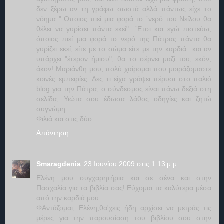
δεν ξέρω αν τη γράφω σωστά αλλά πάντως είχε το
νόημα " Οποιος πιεί μια φορά το ΄νερό του Νείλου θα
θέλει να γυρίσει πάντα εκεί" .΄Ετσι και εγώ πιστεύω,
όποιος πιεί μια φορά το νερό της Πάτρας πάντα θα
γυρίζει εκεί, είτε με το σώμα είτε με την καρδιά...και αν
υπάρχει "έτερον ήμισυ", θα το σέρνει μαζί του, εκόν,
άκον! Μαριάνθη μου, πολύ χαίρομαι που μοιράζομαστε
κοινές εμπειρίες. Δες τι είχα γράψει πέρυσι στο παλιό
blog για την Πάτρα, ο σύνδεσμος είναι πάνω δεξιά στη
σελίδα, Υιώτα σου έδωσα λάθος οδηγίες και ζητώ
συγνώμη.
Φιλιά και στις δύο
Απάντηση
Smaragdenia
23 Ιουνίου 2009 στις 1:13 μ.μ.
Ελένη μου συγχαρητήρια και σε σένα και στην
Πασχαλία για τα βιβλία σας! Εύχομαι τα καλύτερα μέσα
από την καρδιά μου.
ΦΑντάζομαι, Ελένη,θα'χεις ήδη αρχίσει να μετράς τις
μέρες για την παρουσίαση του βιβλίου σου στην