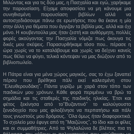
Μιλώντας και για τις δύο μας, η Πασχαλία και εγώ, χαρήκαμε
την παρουσίαση. Είχαμε αποφασίσει να μη κάνουμε μια
συνηθισμένη παρουσίαση βιβλίων αλλά να
αυτοσχεδιάσουμε πάνω σε ερωτήσεις που θα έκανε η μία
στην άλλη για θέματα που άγγιζαν τα βιβλία μας, αλλά και όχι
μόνο. Η κουβεντούλα μας ήταν ζεστή και αυθόρμητη, πολλές
φορές ακούγοντας την Πασχαλία νόμιζα πως άκουγα τις
δικές μου σκέψεις. Παρασυρθήκαμε τόσο που.. πέρασε η
ώρα χωρίς να το καταλάβουμε και χωρίς να δείχνει κανείς
πως θέλει να φύγει, τελικά κόντεψαν να μας διώξουν από το
βιβλιοπωλείο.
Η Πάτρα είναι για μένα χώρος μαγικός, σας το έχω ξαναπεί
πέρσυ που βρέθηκα πάλι εκεί καλεσμένη στου
"Ελευθερουδάκη". Πάντα γυρίζω με χαρά στον τόπο των
παιδικών μου χρόνων. Κάθε φορά περιμένω να βρώ τα
σημάδια και τις σταθερές της παιδικής ηλικίας. Έτσι και
φέτος ξεκίνησα από το"Βυζαντινό" το καλούγουστο
ξενοδοχείο που μας φιλοξένησε να περπατήσω και πάλι
τους γνωστούς μου δρόμους. ΄Ολα όμως ήταν διαφορεκτικά.
Το σχολείο μου έφυγε από τη "Μαιζώνος", το ίδιο και οι φίλες
και οι συμμαθήτριες. Από τα Ψηλαλώνια δε βλέπεις πια τη