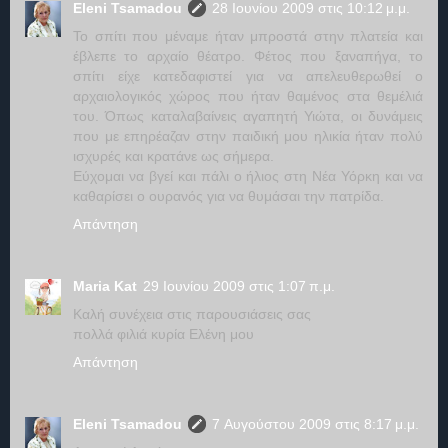
Eleni Tsamadou
28 Ιουνίου 2009 στις 10:12 μ.μ.
Το σπίτι που μέναμε ήταν μπροστά στην πλατεία και
έβλεπε το αρχαίο θέατρο. Φέτος που ξαναπήγα, το
σπίτι είχε κατεδαφιστεί για να απελευθερωθεί ο
αρχαιολογικός χώρος που ήταν θαμένος στα θεμέλιά
του. Όπως καταλαβαίνεις αγαπητή Υιώτα, οι δυνάμεις
που με επηρέαζαν στην παιδική μου ηλικία ήταν πολύ
ισχυρές και κρατάνε ως σήμερα.
Εύχομαι να βγεί και πάλι ο ήλιος στη Νέα Υόρκη και να
καθαρίσει ο ουρανός για να θυμάσαι την πατρίδα.
Απάντηση
Maria Kat
29 Ιουνίου 2009 στις 1:07 π.μ.
Καλή συνέχεια στις παρουσιάσεις σας
πολλά φιλιά κυρία Ελένη μου
Απάντηση
Eleni Tsamadou
7 Αυγούστου 2009 στις 8:17 μ.μ.