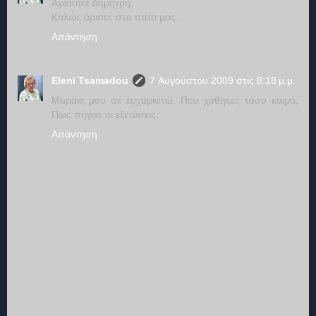
Αγαπητέ Δημήτρη,
Καλώς όρισες στο σπίτι μας.
Απάντηση
Eleni Tsamadou
7 Αυγούστου 2009 στις 8:18 μ.μ.
Μαράκι μου σε ευχαριστώ. Που χάθηκες τόσο καιρό;
Πως πήγαν οι εξετάσεις;
Απάντηση