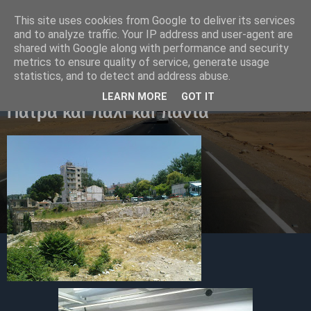
This site uses cookies from Google to deliver its services
Ελένη Τσαμαδού
and to analyze traffic. Your IP address and user-agent are
shared with Google along with performance and security
metrics to ensure quality of service, generate usage
statistics, and to detect and address abuse.
Κυριακή 21 Ιουνίου 2009
LEARN MORE
GOT IT
Πάτρα και πάλι και πάντα