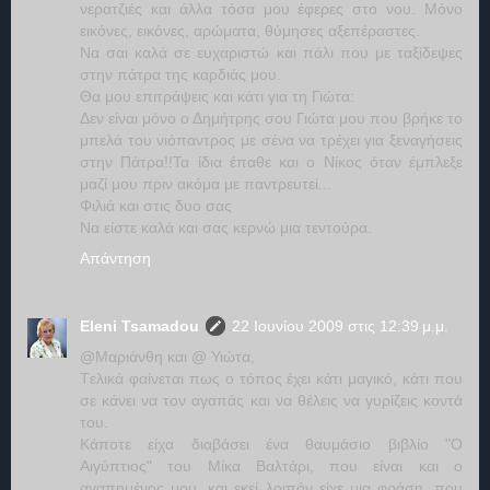
νερατζιές και άλλα τόσα μου έφερες στο νου. Μόνο
εικόνες, εικόνες, αρώματα, θύμησες αξεπέραστες.
Να σαι καλά σε ευχαριστώ και πάλι που με ταξίδεψες
στην πάτρα της καρδιάς μου.
Θα μου επιτράψεις και κάτι για τη Γιώτα:
Δεν είναι μόνο ο Δημήτρης σου Γιώτα μου που βρήκε το
μπελά του νιόπαντρος με σένα να τρέχει για ξεναγήσεις
στην Πάτρα!!Τα ίδια έπαθε και ο Νίκος όταν έμπλεξε
μαζί μου πριν ακόμα με παντρευτεί...
Φιλιά και στις δυο σας
Να είστε καλά και σας κερνώ μια τεντούρα.
Απάντηση
Eleni Tsamadou
22 Ιουνίου 2009 στις 12:39 μ.μ.
@Μαριάνθη και @ Υιώτα,
Tελικά φαίνεται πως ο τόπος έχει κάτι μαγικό, κάτι που
σε κάνει να τον αγαπάς και να θέλεις να γυρίζεις κοντά
του.
Κάποτε είχα διαβάσει ένα θαυμάσιο βιβλίο "Ο
Αιγύπτιος" του Μίκα Βαλτάρι, που είναι και ο
αγαπημένος μου, και εκεί λοιπόν είχε μια φράση, που