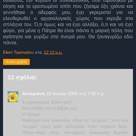
θάλασσα, την κόβουν οι πολυκατοικίες που υψώθηκαν με
οίηση και το ερειπωμένο σπίτι που ζήσαμε έξη χρόνια και
γεννήθηκε ο αδερφός μου, έχει γκρεμιστεί για να
ελευθερωθεί ο αρχαιολογικός χώρος που εκρυβε στα
σπλάχνα του. Ό,τι όμως και να έχει αλλάξει, ό,τι και να έχει
φύγει, για μένα η Πάτρα θα είναι πάντα η μαγική πόλη που
αγάπησα και γυρίζω στα όνειρά μου. Θα ξαναγυρίζω εδώ
πάντα.
Eleni Tsamadou
στις
12:12 μ.μ.
Κοινή χρήση
12 σχόλια:
Αστοριανή
22 Ιουνίου 2009 στις 7:02 π.μ.
Συγχαρητήρια, Ελένη μου!
Καλοτάξιδα και τα βιβλία σας.
Η Πάτρα!
Μαθήτρια στις τελευταίες τάξεις τη "γνώρισα", από δύο
"ενωρίς" ώρες κάθε εβδομάδα, όταν πήγαινα Αίγιο-
Πάτρα-Αίγιο, στην συστημένη ηλικιωμένη Αγγλίδα